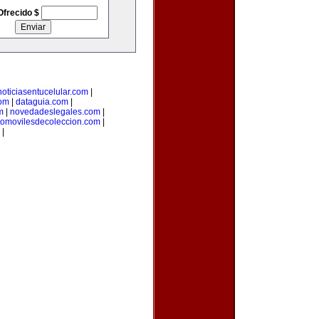
Ofrecido $
noticiasentucelular.com
|
com
|
dataguia.com
|
m
|
novedadeslegales.com
|
tomovilesdecoleccion.com
|
|