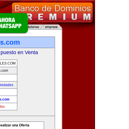
s.com
 puesto en Venta
LES.COM
s.com
piedades
s.com
tas
ealizar una Oferta