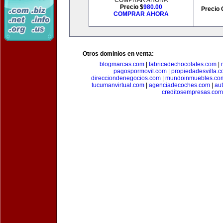
COMPRAR AHORA
Precio $
980.00
Precio 
COMPRAR AHORA
Otros dominios en venta:
blogmarcas.com
|
fabricadechocolates.com
|
pagospormovil.com
|
propiedadesvilla.
direcciondenegocios.com
|
mundoinmuebles.co
tucumanvirtual.com
|
agenciadecoches.com
|
au
creditosempresas.com