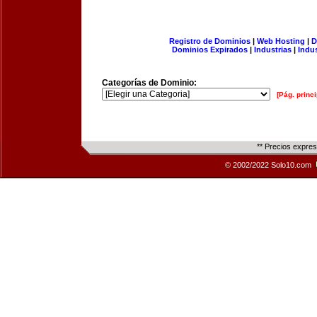
Registro de Dominios
|
Web Hosting
|
D
Dominios Expirados
|
Industrias
|
Indu
Categorías de Dominio:
[Pág. princi
** Precios expre
© 2002/2022 Solo10.com