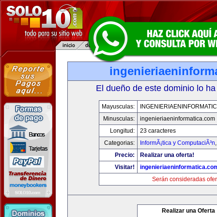
ingenieriaeninform
El dueño de este dominio lo ha
Mayusculas:
INGENIERIAENINFORMATI
Minusculas:
ingenieriaeninformatica.com
Longitud:
23 caracteres
Categorias:
InformÃ¡tica y ComputaciÃ³n
Precio:
Realizar una oferta!
Visitar!
ingenieriaeninformatica.co
Serán consideradas ofer
Realizar una Oferta